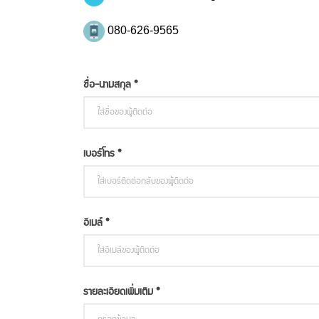
080-626-9565
ชื่อ-นามสกุล *
เบอร์โทร *
อีเมล์ *
รายละเอียดเพิ่มเติม *