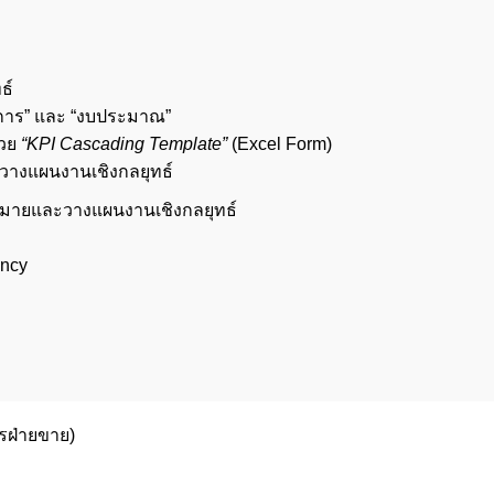
ธ์
งการ” และ “งบประมาณ”
้วย
“KPI Cascading Template”
(Excel Form)
ะวางแผนงานเชิงกลยุทธ์
าหมายและวางแผนงานเชิงกลยุทธ์
ency
ารฝ่ายขาย)
In-House Training 05
In-House Training 
57 ปี ที่ผ่านมา
57 ปี ที่ผ่านมา