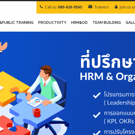
Call us:
080-626-9565
Trainers
Join us a
&PUBLIC TRAINING
PRODUCTIVITY
HRM&OD
TEAM BUILDING
GAL