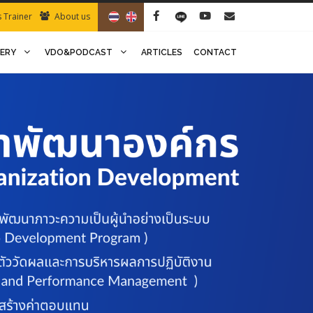
s Trainer
About us
LERY
VDO&PODCAST
ARTICLES
CONTACT