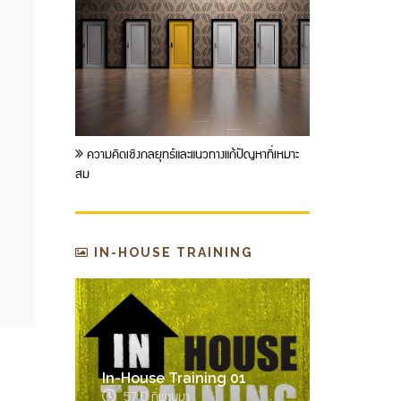
ความคิดเชิงกลยุทธ์และแนวทางแก้ปัญหาที่เหมาะ
สม
IN-HOUSE TRAINING
02
In-House Training 01
In-House
57 ปี ที่ผ่านมา
57 ปี ที่